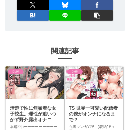
関連記事
DMM
DMM
清楚で性に無頓着な女
TS 世界一可愛い配信者
子校生。理性が追いつ
の僕がオンナになるま
かず野外露出オナニー
で？
をしてしまった話。
本編22pーーーーーーーーー
白黒マンガ72P （表紙1P＋