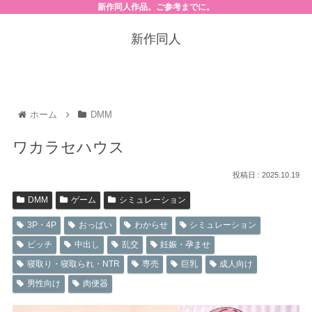
新作同人作品。ご参考までに。
新作同人
ホーム
DMM
ワカラセハウス
2025.10.19
DMM
ゲーム
シミュレーション
3P・4P
おっぱい
わからせ
シミュレーション
ビッチ
中出し
乱交
妊娠・孕ませ
寝取り・寝取られ・NTR
専売
巨乳
成人向け
男性向け
肉便器