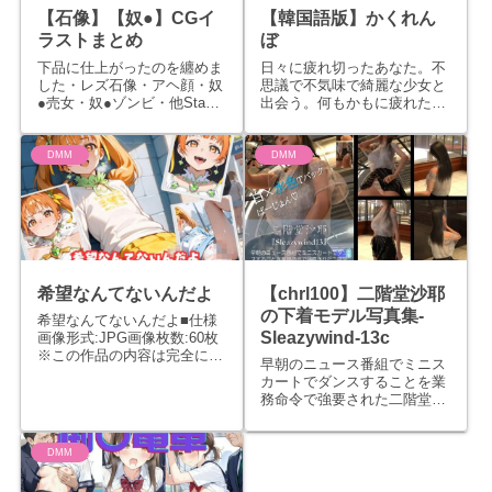
【石像】【奴●】CGイ
【韓国語版】かくれん
ラストまとめ
ぼ
下品に仕上がったのを纏めま
日々に疲れ切ったあなた。不
した・レズ石像・アヘ顔・奴
思議で不気味で綺麗な少女と
●売女・奴●ゾンビ・他Stable
出会う。何もかもに疲れたあ
Diffusion で生成したAIイラス
なた。そんなところでフラフ
トです。Download Link
ラしていると何かを見つけて
しまうかもしれません。どこ
DMM
DMM
か不気味で不思議な女の子と
出会うあなた。何故かこの子
が欲しいと強く思い、何故か
それに...
希望なんてないんだよ
【chrl100】二階堂沙耶
の下着モデル写真集-
希望なんてないんだよ■仕様
Sleazywind-13c
画像形式:JPG画像枚数:60枚
※この作品の内容は完全に架
早朝のニュース番組でミニス
空で、現実の人物や状況とは
カートでダンスすることを業
関係ありません。※犯罪や違
務命令で強要された二階堂沙
法行為の美化や助長を意図し
耶ちゃん。パンティが丸見え
ていません。※Stable
で…せっかくなので無許可で
DiffusionでAIにより生成され
写真集にしてみました。表紙
DMM
た画像を加筆...
を含めて全500ページです。
すごくスレンダーな彼女の肢