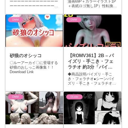
ーーーーーーーーーーーーー
漫画69P＋カラーイラスト1P
ーーーーーーーーーーーーー
＋表紙ロゴ無し1P）性転換し
ーーーーーー性に関心が無い
てしまった配信者とラブラブ
女の子の理性が壊れて性欲に
H！■ストーリー メス●キ軍曹
身を任せてオナニーする話で
のガワを使い配信者をやって
DMM
DMM
すDownload Link
いる九里空人。しかし可愛い
見た目ではあるが中身は男で
ある。 順調に日々...
砂狼のオシッコ
【ROMV361】2B – パ
イズリ・手こき・フェ
〇ルーアーカイ〇に登場する
ラチオ 約3分「パイズ
砂狼のおしっこ画像集！！
Download Link
リは難しい」
◆商品説明パイズリ・手こ
き・フェラチオ●シーンパイ
ズリ・手こき・フェラチオ
約3分◆登録・支援TwitterX…
rosesikouXYouTube…
rosesikouXvideos…
DMM
DLsite
rosesikou◆ストーリー希望
のキャラがいたらコメント...