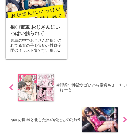
体を存分に堪能できます。デ
ータ...
痴〇電車 おじさんにい
っぱい触られて
電車の中でおじさんに痴〇さ
れてる女の子を集めた性癖全
開のイラスト集です。痴〇行
為に本番は不要！そう思って
いるあなたには手に取ってほ
しいし、過激なエロにちょっ
と飽きてきた方にも是非手に
取ってみてほしい。ソフトエ
ロならではのエロさがここに
はあり...
生理前で性欲やばいから童貞ちょーだい
（はーと）
強○女装 雌と化した男の娘たちの記録8